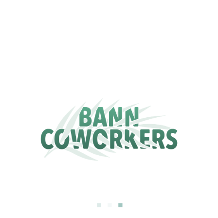
édition, c’est votre chance de venir bosser dans un décor de carte
postale.
Quand : Jeudi 11 septembre
Où : Capsunset, Plage des Aigrettes, Boucan Canot
Heure : 9h00 – jusqu’à tard
Au programme :
Matin & Après-midi : coworking « classique » mais difficile
d’utiliser ce mot quand on travaille dans ce cadre (!) (avec votre propre
partage de connexion, pas de Wifi ici
).
🍽 Midi : Déjeuner sur place avec vue sur le lagon. Rien de tel pour
recharger les batteries !
Rejoignez-nous pour une journée productive, conviviale et inspirante
face à l’océan.
Inscrivez-vous vite !
#BanCoworkers #CoworkingCapsunset #TravailAvecVue
.
.
.
#ProductivitéEtLagon