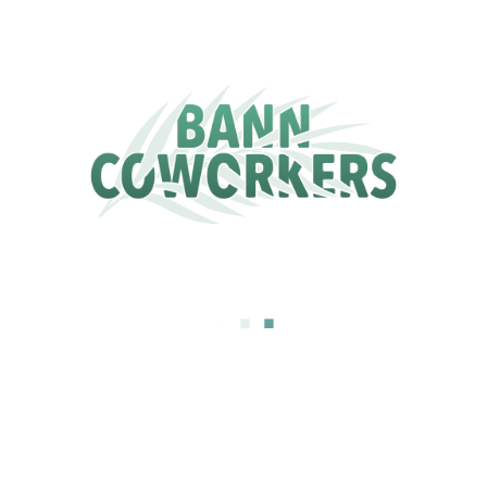
.
.
.
Coworking à La Kour à St Leu -
Spécial rentrée