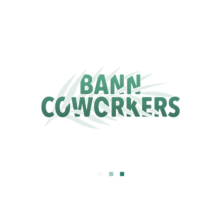
.
.
.